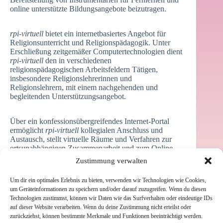
online unterstützte Bildungsangebote beizutragen.
rpi-virtuell
bietet ein internetbasiertes Angebot für
Religionsunterricht und Religionspädagogik. Unter
Erschließung zeitgemäßer Computertechnologien dient
rpi-virtuell
den in verschiedenen
religionspädagogischen Arbeitsfeldern Tätigen,
insbesondere Religionslehrerinnen und
Religionslehrern, mit einem nachgehenden und
begleitenden Unterstützungsangebot.
Über ein konfessionsübergreifendes Internet-Portal
ermöglicht
rpi-virtuell
kollegialen Anschluss und
Austausch, stellt virtuelle Räume und Verfahren zur
ortsunabhängigen Zusammenarbeit und zum Online-
Lernen zur Verfügung und unterstützt kirchliche
Zustimmung verwalten
Bildungseinrichtungen dabei, online unterstütze
Bildungsangebote zu entwickeln und durchzuführen.
Um dir ein optimales Erlebnis zu bieten, verwenden wir Technologien wie Cookies,
um Geräteinformationen zu speichern und/oder darauf zuzugreifen. Wenn du diesen
Technologien zustimmst, können wir Daten wie das Surfverhalten oder eindeutige IDs
Anschrift
auf dieser Website verarbeiten. Wenn du deine Zustimmung nicht erteilst oder
zurückziehst, können bestimmte Merkmale und Funktionen beeinträchtigt werden.
Comenius-Institut Münster