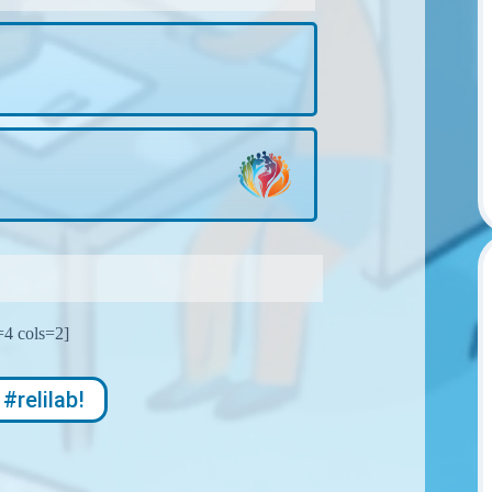
=4 cols=2]
#relilab!