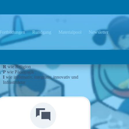
Fortbildungen
Rundgang
Materialpool
Newsletter
R
wie Religion
4
P
wie Pädagogik
i
I
wie informativ, integrativ, innovativ und
Infrastruktur