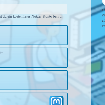
r
e
t du ein kostenfreies Nutzer-Konto bei rpi-
D
e
it